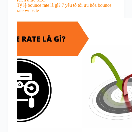
Tỷ lệ bounce rate là gì? 7 yếu tố tối ưu hóa bounce
rate website