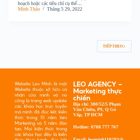
hoạch hoặc các tiêu chí cụ thế…
Minh Thảo
Tháng 5 29, 2022
TIẾP THEO
LEO AGENCY -
Website Leo Minh là một
Website thuộc sở hữu cá
Marketing thực
nhân của mình và nó
chiến
cũng là trang web update
Địa chỉ:
380/52/5 Phạm
các khóa học trực tuyến
Văn Chiêu, P9, Q Gò
mà mình đã đúc kết kiến
Vấp, TP HCM
thức trong 10 năm làm
Marketing và 5 năm đào
Hotline:
0708 777 767
tạo. Mọi kiến thức trong
các khóa học đều là kiến
Email:
leominh110293@
thức thực hành, đúc kết