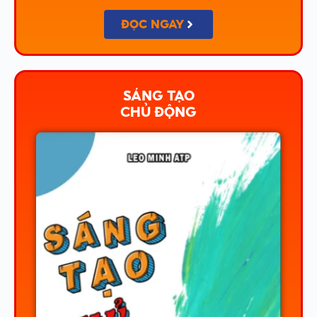
ĐỌC NGAY
SÁNG TẠO
CHỦ ĐỘNG