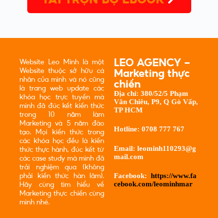
LEO AGENCY -
Website Leo Minh là một
Website thuộc sở hữu cá
Marketing thực
nhân của mình và nó cũng
chiến
là trang web update các
Địa chỉ:
380/52/5 Phạm
khóa học trực tuyến mà
Văn Chiêu, P9, Q Gò Vấp,
mình đã đúc kết kiến thức
TP HCM
trong 10 năm làm
Marketing và 5 năm đào
Hotline:
0708 777 767
tạo. Mọi kiến thức trong
các khóa học đều là kiến
Email:
leominh110293@g
thức thực hành, đúc kết từ
mail.com
các case study mà mình đã
trải nghiệm qua (không
Facebook:
https://www.fa
phải kiến thức hàn lâm).
cebook.com/leominhmar
Hãy cùng tìm hiểu về
Marketing thực chiến cùng
mình nhé.