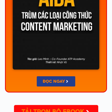
ĐỌC NGAY
TẢI TRỌN BỘ EBOOK