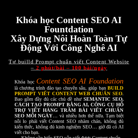
Khóa học Content SEO AI
Fountdation
Xây Dựng Nôi Hoàn Toàn Tự
Động Với Công Nghê AI
Tự builld Prompt chuẩn viết Content Website
–
2 phút/bài – 100 bài/ngày
Content SEO AI Foundation
Khóa học
là chương trình đào tạo chuyên sâu, giúp bạn
BUILD
PROMPT VIẾT CONTENT WEB CHUẨN SEO
.
Bao gồm đầy đủ các chủ đề như
SEMANTIC SEO,
CÁCH TẠO PROMPT BẰNG AI, CÔNG CỤ HỖ
TRỢ VIẾT HÀNG TRĂM BÀI VIẾT CHUẨN
SEO MỖI NGÀY
… và nhiều hơn thế nữa. Tạm biệt
nỗi lo phải viết Content SEO nhàm chán, không đủ
kiến thức, không đủ kinh nghiệm SEO… giờ đã có AI
viết cho bạn.
Không cần hiểu SEO vẫn viết được Content chuẩn