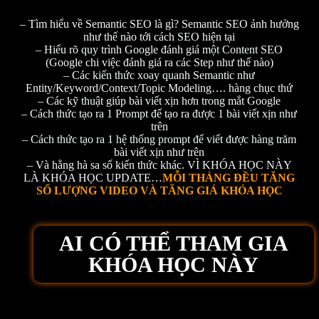
– Tìm hiểu về Semantic SEO là gì? Semantic SEO ảnh hưởng
như thế nào tới cách SEO hiện tại
– Hiểu rõ quy trình Google đánh giá một Content SEO
(Google chi việc đánh giá ra các Step như thế nào)
– Các kiến thức xoay quanh Semantic như
Entity/Keyword/Context/Topic Modeling…. hàng chục thứ
– Các kỹ thuật giúp bài viết xịn hơn trong mắt Google
– Cách thức tạo ra 1 Prompt để tạo ra được 1 bài viết xịn như
trên
– Cách thức tạo ra 1 hệ thống prompt để viết được hàng trăm
bài viết xịn như trên
– Và hằng hà sa số kiến thức khác. VÌ KHÓA HỌC NÀY
LÀ KHÓA HỌC UPDATE…
MỖI THÁNG ĐỀU TĂNG
SỐ LƯỢNG VIDEO VÀ TĂNG GIÁ KHÓA HỌC
AI CÓ THỂ THAM GIA
KHÓA HỌC NÀY