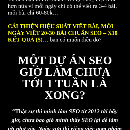
hơn nữa vì mỗi ngày chỉ có thể viết ra 3-4 bài,
mỗi bài chỉ 60-80k…
CẢI THIỆN HIỆU SUẤT VIẾT BÀI, MỖI
NGÀY VIẾT 20-30 BÀI CHUẨN SEO – X10
KẾT QUẢ ($)
… bạn có muốn điều đó?
MỘT DỰ ÁN SEO
GIỜ LÀM CHƯA
TỚI 1 TUẦN LÀ
XONG?
“Thật
sự thì mình làm SEO từ 2012 tới bây
giờ, chưa bao giờ mình thấy SEO lại dễ làm
tới như vậy. Ngày xưa thì riêng việc gom nhóm