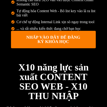
Semantic SEO
Tự động hóa Content Web - Bỏ list key vào là ra list
bài viết
Cơ chế tự động Internal Link xịn sò ngay trong tool
... và rất nhiều kiến thức đang chờ bạn học
NHẤP VÀO ĐÂY ĐỂ ĐĂNG
KÝ KHÓA HỌC
X10 năng lực sản
xuất CONTENT
SEO WEB - X10
THU NHẬP