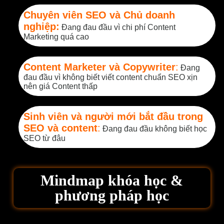
Chuyên viên SEO và Chủ doanh
nghiệp:
Đang đau đầu vì chi phí Content
Marketing quá cao
Content Marketer và Copywriter
:
Đang
đau đầu vì không biết viết content chuẩn SEO xịn
nên giá Content thấp
Sinh viên và người mới bắt đầu trong
SEO và content
:
Đang đau đầu không biết học
SEO từ đâu
Mindmap khóa học &
phương pháp học