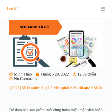
C
Leo Minh
h
u
y
ể
n
đ
ế
n
p
h
ầ
n
n
ộ
i
Minh Thảo
Tháng 5 29, 2022
12:39 chiều
d
No Comments
u
n
[2022] SEO audit là gì? 5 điều phải biết khi audit SEO
g
Để đảm bảo sản phẩm cuối cùng hoàn thiện một cách hoàn