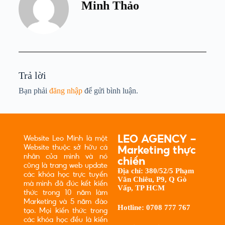
Minh Thảo
Trả lời
Bạn phải
đăng nhập
để gửi bình luận.
LEO AGENCY -
Website Leo Minh là một
Website thuộc sở hữu cá
Marketing thực
nhân của mình và nó
chiến
cũng là trang web update
Địa chỉ:
380/52/5 Phạm
các khóa học trực tuyến
Văn Chiêu, P9, Q Gò
mà mình đã đúc kết kiến
Vấp, TP HCM
thức trong 10 năm làm
Marketing và 5 năm đào
Hotline:
0708 777 767
tạo. Mọi kiến thức trong
các khóa học đều là kiến