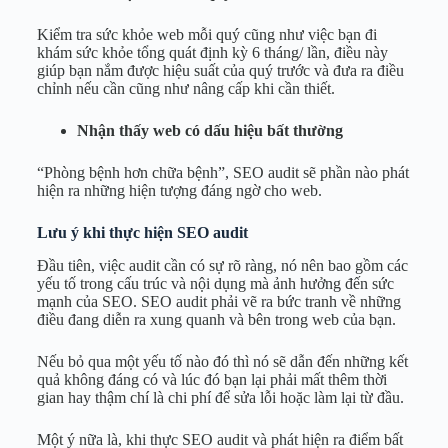
Kiểm tra sức khỏe web mỗi quý cũng như việc bạn đi
khám sức khỏe tổng quát định kỳ 6 tháng/ lần, điều này
giúp bạn nắm được hiệu suất của quý trước và đưa ra điều
chỉnh nếu cần cũng như nâng cấp khi cần thiết.
Nhận thấy web có dấu hiệu bất thường
“Phòng bệnh hơn chữa bệnh”, SEO audit sẽ phần nào phát
hiện ra những hiện tượng đáng ngờ cho web.
Lưu ý khi thực hiện SEO audit
Đầu tiên, việc audit cần có sự rõ ràng, nó nên bao gồm các
yếu tố trong cấu trúc và nội dụng mà ảnh hưởng đến sức
mạnh của SEO. SEO audit phải vẽ ra bức tranh về những
điều đang diễn ra xung quanh và bên trong web của bạn.
Nếu bỏ qua một yếu tố nào đó thì nó sẽ dẫn đến những kết
quả không đáng có và lúc đó bạn lại phải mất thêm thời
gian hay thậm chí là chi phí để sửa lỗi hoặc làm lại từ đầu.
Một ý nữa là, khi thực SEO audit và phát hiện ra điểm bất