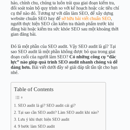
hảo, chỉnh chu, chúng ta luôn trải qua giai đoạn kiểm tra,
đối soát toàn bộ quy trình so với kế hoạch hoặc các tiêu chí
cụ thế nào đó. Tương tự với dân làm SEO, để xây dựng
website chuẩn SEO hay để
sở hữu bài viết chuẩn SEO
,
người thực hiện SEO cần kiểm tra thành phẩm trước khi
đăng bài hoặc kiểm tra sức khỏe SEO sau một khoảng thời
gian đăng bài.
Đó là một phần của SEO audit. Vậy SEO audit là gì? Tại
sao SEO audit là một phần không được bỏ qua trong giai
đoạn cuối của người làm SEO?
Có những công cụ “đắc
lực” nào giúp quá trình SEO audit nhanh chóng và dễ
dàng hơn.
Bài viết dưới đây sẽ giải đáp tất tần tật cho bạn
nhé.
Table of Contents
SEO audit là gì? SEO audit cái gì?
Tại sao cần SEO audit? Làm SEO audit khi nào?
Lưu ý khi thực hiện SEO audit
9 bước làm SEO audit