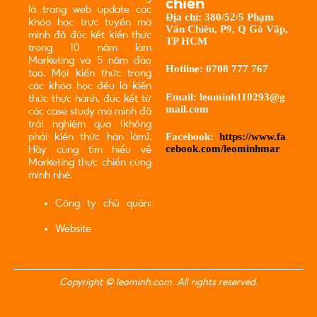
chiến
là trang web update các
Địa chỉ:
380/52/5 Phạm
khóa học trực tuyến mà
Văn Chiêu, P9, Q Gò Vấp,
mình đã đúc kết kiến thức
TP HCM
trong 10 năm làm
Marketing và 5 năm đào
Hotline:
0708 777 767
tạo. Mọi kiến thức trong
các khóa học đều là kiến
Email:
leominh110293@g
thức thực hành, đúc kết từ
mail.com
các case study mà mình đã
trải nghiệm qua (không
Facebook:
https://www.fa
phải kiến thức hàn lâm).
cebook.com/leominhmar
Hãy cùng tìm hiểu về
Marketing thực chiến cùng
mình nhé.
Công ty chủ quản:
Caogia.net
Website
Đề Thi Trắc
Nghiệm
Copyright © leominh.com. All rights reserved.