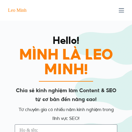
C
Leo Minh
h
u
y
ể
n
đ
Hello!
ế
n
MÌNH LÀ LEO
p
h
ầ
MINH!
n
n
ộ
i
d
Chia sẻ kinh nghiệm làm Content & SEO
u
từ cơ bản đến nâng cao!
n
g
Từ chuyên gia có nhiều năm kinh nghiệm trong
lĩnh vực SEO!