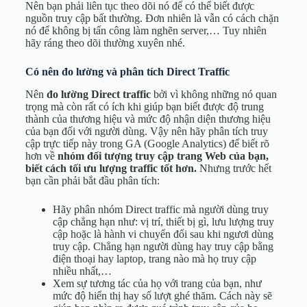
Nên bạn phải liên tục theo dõi nó để có thể biết được
nguồn truy cập bất thường. Đơn nhiên là vẫn có cách chặn
nó để không bị tấn công làm nghẽn server,… Tuy nhiên
hãy ráng theo dõi thường xuyên nhé.
Có nên đo lường và phân tích Direct Traffic
Nên
đo lường Direct traffic
bởi vì không những nó quan
trọng mà còn rất có ích khi giúp bạn biết được độ trung
thành của thương hiệu và mức độ nhận diện thương hiệu
của bạn đối với người dùng. Vậy nên hãy phân tích truy
cập trực tiếp này trong GA (Google Analytics) để biết rõ
hơn về
nhóm đối tượng truy cập trang Web của bạn,
biết cách tối ưu lượng traffic tốt hơn.
Nhưng trước hết
bạn cần phải bắt đầu phân tích:
Hãy phân nhóm Direct traffic mà người dùng truy
cập chẳng hạn như: vị trí, thiết bị gì, lưu lượng truy
cập hoặc là hành vi chuyển đổi sau khi ngươi dùng
truy cập. Chẳng hạn người dùng hay truy cập bằng
điện thoại hay laptop, trang nào mà họ truy cập
nhiều nhất,…
Xem sự tương tác của họ với trang của bạn, như
mức độ hiển thị hay số lượt ghé thăm. Cách này sẽ