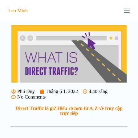
C
Leo Minh
h
u
y
ể
n
đ
ế
n
p
h
ầ
n
n
ộ
i
Phú Duy
Tháng 6 1, 2022
4:40 sáng
d
No Comments
u
n
Direct Traffic là gì? Hiểu rõ hơn từ A-Z về truy cập
g
trực tiếp