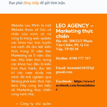
Bạn phải
đăng nhập
để gửi bình luận.
LEO AGENCY -
Website Leo Minh là một
Website thuộc sở hữu cá
Marketing thực
nhân của mình và nó
chiến
cũng là trang web update
Địa chỉ:
380/52/5 Phạm
các khóa học trực tuyến
Văn Chiêu, P9, Q Gò
mà mình đã đúc kết kiến
Vấp, TP HCM
thức trong 10 năm làm
Marketing và 5 năm đào
Hotline:
0708 777 767
tạo. Mọi kiến thức trong
các khóa học đều là kiến
Email:
leominh110293@
thức thực hành, đúc kết
gmail.com
từ các case study mà
mình đã trải nghiệm qua
Facebook:
https://www.f
(không phải kiến thức hàn
acebook.com/leominhma
lâm). Hãy cùng tìm hiểu
r
về Marketing thực chiến
cùng mình nhé.
Công ty chủ quản: