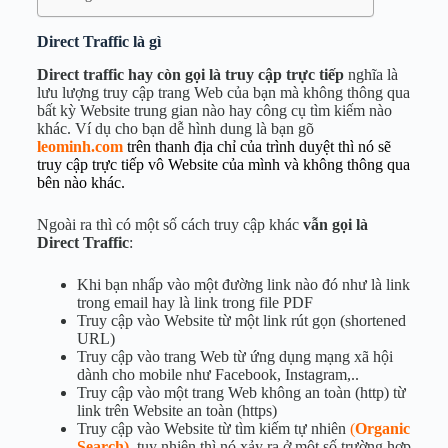
Direct Traffic là gì
Direct traffic hay còn gọi là truy cập trực tiếp
nghĩa là
lưu lượng truy cập trang Web của bạn mà không thông qua
bất kỳ Website trung gian nào hay công cụ tìm kiếm nào
khác. Ví dụ cho bạn dễ hình dung là bạn gõ
leominh.com
trên thanh địa chỉ của trình duyệt thì nó sẽ
truy cập trực tiếp vô Website của mình và không thông qua
bên nào khác.
Ngoài ra thì có một số cách truy cập khác
vẫn gọi là
Direct Traffic
:
Khi bạn nhấp vào một đường link nào đó như là link
trong email hay là link trong file PDF
Truy cập vào Website từ một link rút gọn (shortened
URL)
Truy cập vào trang Web từ ứng dụng mạng xã hội
dành cho mobile như Facebook, Instagram,..
Truy cập vào một trang Web không an toàn (http) từ
link trên Website an toàn (https)
Truy cập vào Website từ tìm kiếm tự nhiên
(
Organic
Search)
, tuy nhiên thì nó xảy ra ở một số trường hợp