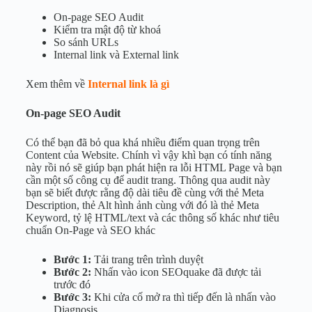
On-page SEO Audit
Kiểm tra mật độ từ khoá
So sánh URLs
Internal link và External link
Xem thêm về
Internal link là gì
On-page SEO Audit
Có thể bạn đã bỏ qua khá nhiều điểm quan trọng trên
Content của Website. Chính vì vậy khì bạn có tính năng
này rồi nó sẽ giúp bạn phát hiện ra lỗi HTML Page và bạn
cần một số công cụ để audit trang. Thông qua audit này
bạn sẽ biết được rằng độ dài tiêu đề cùng với thẻ Meta
Description, thẻ Alt hình ảnh cùng với đó là thẻ Meta
Keyword, tỷ lệ HTML/text và các thông số khác như tiêu
chuẩn On-Page và SEO khác
Bước 1:
Tải trang trên trình duyệt
Bước 2:
Nhấn vào icon SEOquake đã được tải
trước đó
Bước 3:
Khi cửa cố mở ra thì tiếp đến là nhấn vào
Diagnosis.