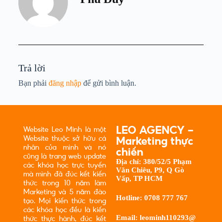
Trả lời
Bạn phải
đăng nhập
để gửi bình luận.
LEO AGENCY -
Website Leo Minh là một
Website thuộc sở hữu cá
Marketing thực
nhân của mình và nó
chiến
cũng là trang web update
Địa chỉ:
380/52/5 Phạm
các khóa học trực tuyến
Văn Chiêu, P9, Q Gò
mà mình đã đúc kết kiến
Vấp, TP HCM
thức trong 10 năm làm
Marketing và 5 năm đào
Hotline:
0708 777 767
tạo. Mọi kiến thức trong
các khóa học đều là kiến
Email:
leominh110293@
thức thực hành, đúc kết