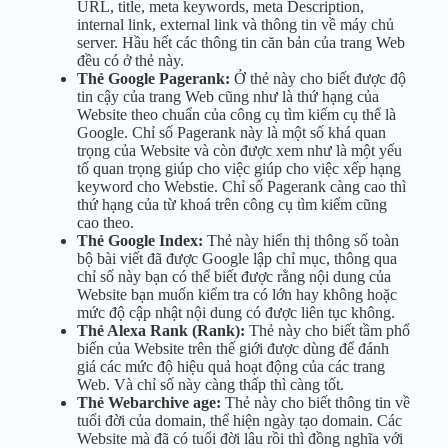
URL, title, meta keywords, meta Description,
internal link, external link và thông tin về máy chủ
server. Hầu hết các thông tin căn bản của trang Web
đều có ở thẻ này.
Thẻ Google Pagerank:
Ở thẻ này cho biết được độ
tin cậy của trang Web cũng như là thứ hạng của
Website theo chuẩn của công cụ tìm kiếm cụ thể là
Google. Chỉ số Pagerank này là một số khá quan
trọng của Website và còn được xem như là một yếu
tố quan trọng giúp cho việc giúp cho việc xếp hạng
keyword cho Webstie. Chỉ số Pagerank càng cao thì
thứ hạng của từ khoá trên công cụ tìm kiếm cũng
cao theo.
Thẻ Google Index:
Thẻ này hiển thị thông số toàn
bộ bài viết đã được Google lập chỉ mục, thông qua
chỉ số này bạn có thể biết được rằng nội dung của
Website bạn muốn kiểm tra có lớn hay không hoặc
mức độ cập nhật nội dung có được liên tục không.
Thẻ Alexa Rank (Rank):
Thẻ này cho biết tầm phổ
biến của Website trên thế giới được dùng để đánh
giá các mức độ hiệu quả hoạt động của các trang
Web. Và chỉ số này càng thấp thì càng tốt.
Thẻ Webarchive age:
Thẻ này cho biết thông tin về
tuổi đời của domain, thể hiện ngày tạo domain. Các
Website mà đã có tuổi đời lâu rồi thì đồng nghĩa với