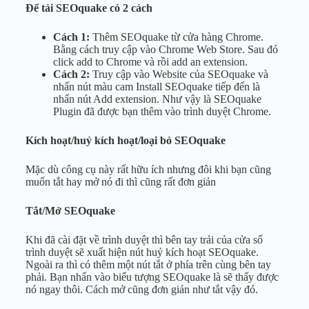
Để tải SEOquake có 2 cách
Cách 1:
Thêm SEOquake từ cửa hàng Chrome.
Bằng cách truy cập vào Chrome Web Store. Sau đó
click add to Chrome và rồi add an extension.
Cách 2:
Truy cập vào Website của SEOquake và
nhấn nút màu cam Install SEOquake tiếp đến là
nhấn nút Add extension. Như vậy là SEOquake
Plugin đã được bạn thêm vào trình duyệt Chrome.
Kích hoạt/huỷ kích hoạt/loại bỏ SEOquake
Mặc dù công cụ này rất hữu ích nhưng đôi khi bạn cũng
muốn tắt hay mở nó đi thì cũng rất đơn giản
Tắt/Mở SEOquake
Khi đã cài đặt về trình duyệt thì bên tay trải của cửa sổ
trình duyệt sẽ xuất hiện nút huỷ kích hoạt SEOquake.
Ngoài ra thì có thêm một nút tắt ở phía trên cùng bên tay
phải. Bạn nhấn vào biểu tượng SEOquake là sẽ thấy được
nó ngay thôi. Cách mở cũng đơn giản như tắt vậy đó.