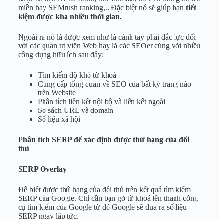
miền hay SEMrush ranking,.. Đặc biệt nó sẽ giúp bạn
tiết
kiệm được khá nhiều thời gian.
Ngoài ra nó là được xem như là cánh tay phải đắc lực đối
với các quản trị viên Web hay là các SEOer cùng với nhiều
công dụng hữu ích sau đây:
Tìm kiếm độ khó từ khoá
Cung cấp tổng quan về SEO của bất kỳ trang nào
trên Website
Phân tích liên kết nội bộ và liên kết ngoài
So sách URL và domain
Số liệu xã hội
Phân tích SERP để xác định được thứ hạng của đối
thủ
SERP Overlay
Để biết được thứ hạng của đối thủ trên kết quả tìm kiếm
SERP của Google. Chỉ cần bạn gõ từ khoá lên thanh công
cụ tìm kiếm của Google từ đó Google sẽ đưa ra số liệu
SERP ngay lập tức.