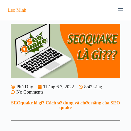
C
Leo Minh
h
u
y
ể
n
đ
ế
n
p
h
ầ
n
n
ộ
i
Phú Duy
Tháng 6 7, 2022
8:42 sáng
d
No Comments
u
n
SEOquake là gì? Cách sử dụng và chức năng của SEO
g
quake