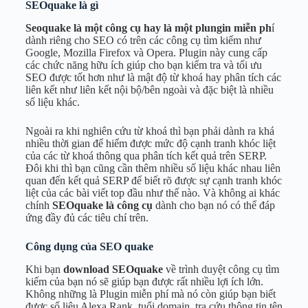
SEOquake là gì
Seoquake là một công cụ hay là một plungin miễn ph
í
dành riêng cho SEO có trên các công cụ tìm kiếm như
Google, Mozilla Firefox và Opera. Plugin này cung cấp
các chức năng hữu ích giúp cho bạn kiểm tra và tối ưu
SEO được tốt hơn như là mật độ từ khoá hay phân tích các
liên kết như liên kết nội bộ/bên ngoài và đặc biệt là nhiều
số liệu khác.
Ngoài ra khi nghiên cứu từ khoá thì bạn phải dành ra khá
nhiều thời gian để hiểm được mức độ cạnh tranh khóc liệt
của các từ khoá thông qua phân tích kết quả trên SERP.
Đôi khi thì bạn cũng cần thêm nhiều số liệu khác nhau liên
quan đến kết quả SERP để biết rõ được sự cạnh tranh khóc
liệt của các bài viết top đầu như thế nào. Và không ai khác
chính
SEOquake là công cụ
dành cho bạn nó có thể đáp
ứng đầy đủ các tiêu chí trên.
Công dụng của SEO quake
Khi bạn
download SEOquake
về trình duyệt công cụ tìm
kiếm của bạn nó sẽ giúp bạn được rất nhiều lợi ích lớn.
Không những là Plugin miễn phí mà nó còn giúp bạn biết
được số liệu Alexa Rank, tuổi domain, tra cứu thông tin tên