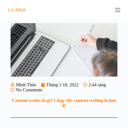
C
Leo Minh
h
u
y
ể
n
đ
ế
n
p
h
ầ
n
n
ộ
i
Minh Thảo
Tháng 5 18, 2022
2:44 sáng
d
No Comments
u
n
Content writer là gì? Công việc content writing là làm
g
gì