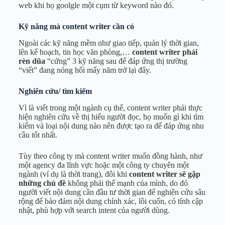
web khi họ goolgle một cụm từ keyword nào đó.
Kỹ năng mà content writer cần có
Ngoài các kỹ năng mềm như giao tiếp, quản lý thời gian,
lên kế hoạch, tin học văn phòng,…
content writer phải
rèn dũa
“cứng” 3 kỹ năng sau để đáp ứng thị trường
“viết” đang nóng hổi mấy năm trở lại đây.
Nghiên cứu/ tìm kiếm
Vì là viết trong một ngành cụ thể, content writer phải thực
hiện nghiên cứu về thị hiếu người đọc, họ muốn gì khi tìm
kiếm và loại nội dung nào nên được tạo ra để đáp ứng nhu
cầu tốt nhất.
Tùy theo công ty mà content writer muốn đồng hành, như
một agency đa lĩnh vực hoặc một công ty chuyên một
ngành (ví dụ là thời trang), đôi khi
content writer sẽ gặp
những chủ đề
không phải thế mạnh của mình, do đó
người viết nội dung cần đầu tư thời gian để nghiên cứu sâu
rộng để bảo đảm nội dung chính xác, lôi cuốn, có tính cập
nhật, phù hợp với search intent của người dùng.