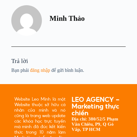
Minh Thảo
Trả lời
Bạn phải
đăng nhập
để gửi bình luận.
LEO AGENCY -
Website Leo Minh là một
Website thuộc sở hữu cá
Marketing thực
nhân của mình và nó
chiến
cũng là trang web update
Địa chỉ:
380/52/5 Phạm
các khóa học trực tuyến
Văn Chiêu, P9, Q Gò
mà mình đã đúc kết kiến
Vấp, TP HCM
thức trong 10 năm làm