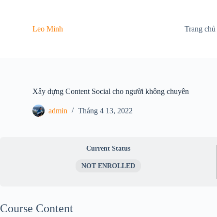
C
h
u
Leo Minh
Trang chủ
y
ể
n
đ
ế
n
p
Xây dựng Content Social cho người không chuyên
h
ầ
admin
Tháng 4 13, 2022
n
n
ộ
i
d
Current Status
u
n
NOT ENROLLED
g
Course Content